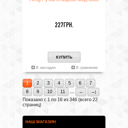
227ГРН.
КУПИТЬ
В закладки
В сравнение
1
2
3
4
5
6
7
8
9
10
11
....
→
→|
Показано с 1 по 16 из 346 (всего 22
страниц)
НАШ МАГАЗИН