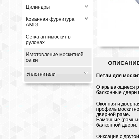
Цилиндры
Кованная фурнитура
AMIG
Сетка антимоскит в
рулонах
Изготовление москитной
сетки
ОПИСАНИ
Уплотнители
Петли для моски
Открывающиеся ра
балконные двери 
Оконная и дверная
профиль москитной
дверной раме.
Рамочные (рамные
балконной двери.
Фиксация с друго